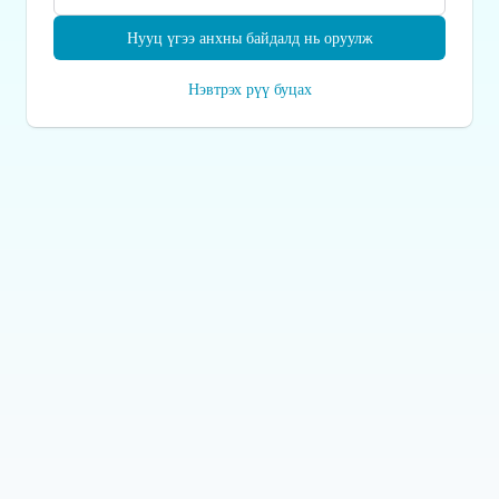
Нууц үгээ анхны байдалд нь оруулж
Нэвтрэх рүү буцах