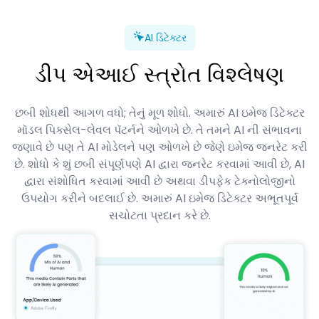
AI ડિટેક્ટર
ડીપ એઆઈ સ્ત્રોત વિશ્લેષણ
છબી શોધથી આગળ વધો; તેનું મૂળ શોધો. અમારું AI ઇમેજ ડિટેક્ટર
મૉડલ પિક્સેલ-લેવલ પૅટર્નને ઓળખે છે. તે તમને AI ની સંભાવના
જણાવે છે પણ તે AI મોડેલને પણ ઓળખે છે જેણે ઇમેજ જનરેટ કરી
છે. શોધો કે શું છબી સંપૂર્ણપણે AI દ્વારા જનરેટ કરવામાં આવી છે, AI
દ્વારા સંશોધિત કરવામાં આવી છે અથવા ડીપફેક ટેક્નોલોજીનો
ઉપયોગ કરીને બદલાઈ છે. અમારું AI ઇમેજ ડિટેક્ટર અભૂતપૂર્વ
સચોટતા પ્રદાન કરે છે.