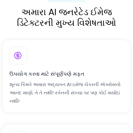
અમારા AI જનરેટેડ ઈમેજ
ડિટેક્ટરની મુખ્ય વિશેષતાઓ
ઉપયોગ કરવા માટે સંપૂર્ણપણે મફત
શૂન્ય કિંમતે અમારા અદ્યતન AI ઇમેજ ચેકરની ઍક્સેસનો
આનંદ માણો. તે તે નથી! સ્કેનની સંખ્યા પર પણ કોઈ મર્યાદા
નથી!