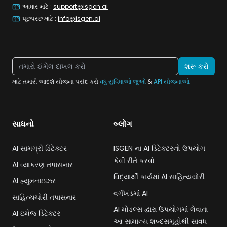
આધાર માટે
:
support@isgen.ai
પૂછપરછ માટે
:
info@isgen.ai
શરૂ કરો
માટે તમારી આદર્શ યોજના પસંદ કરો
વધુ સુવિધાઓ જુઓ
&
API યોજનાઓ
સાધનો
બ્લોગ
AI સામગ્રી ડિટેક્ટર
ISGEN ના AI ડિટેક્ટરનો ઉપયોગ
કેવી રીતે કરવો
AI વ્યાકરણ તપાસનાર
વિદ્યાર્થી કાર્યમાં AI સાહિત્યચોરી
AI હ્યુમનાઇઝર
વર્ગખંડમાં AI
સાહિત્યચોરી તપાસનાર
AI મોડલ્સ દ્વારા ઉપયોગમાં લેવાતા
AI ઇમેજ ડિટેક્ટર
આ સામાન્ય શબ્દસમૂહોથી સાવધ