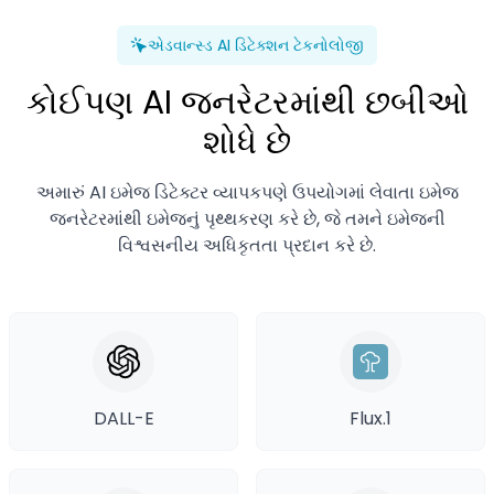
એડવાન્સ્ડ AI ડિટેક્શન ટેકનોલોજી
કોઈપણ AI જનરેટરમાંથી છબીઓ
શોધે છે
અમારું AI ઇમેજ ડિટેક્ટર વ્યાપકપણે ઉપયોગમાં લેવાતા ઇમેજ
જનરેટરમાંથી ઇમેજનું પૃથ્થકરણ કરે છે, જે તમને ઇમેજની
વિશ્વસનીય અધિકૃતતા પ્રદાન કરે છે.
DALL-E
Flux.1