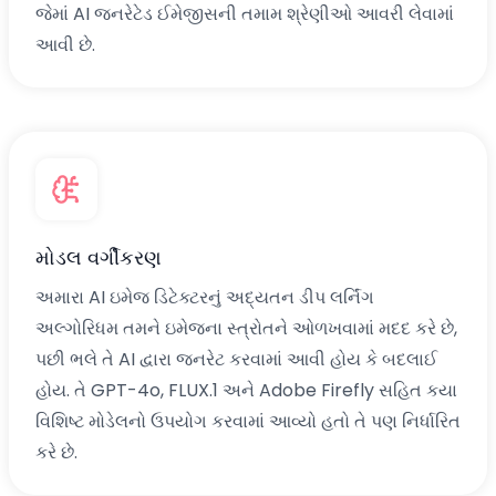
જેમાં AI જનરેટેડ ઈમેજીસની તમામ શ્રેણીઓ આવરી લેવામાં
આવી છે.
મોડલ વર્ગીકરણ
અમારા AI ઇમેજ ડિટેક્ટરનું અદ્યતન ડીપ લર્નિંગ
અલ્ગોરિધમ તમને ઇમેજના સ્ત્રોતને ઓળખવામાં મદદ કરે છે,
પછી ભલે તે AI દ્વારા જનરેટ કરવામાં આવી હોય કે બદલાઈ
હોય. તે GPT-4o, FLUX.1 અને Adobe Firefly સહિત કયા
વિશિષ્ટ મોડેલનો ઉપયોગ કરવામાં આવ્યો હતો તે પણ નિર્ધારિત
કરે છે.