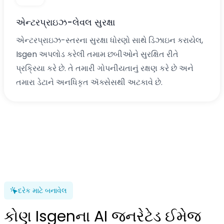
એન્ટરપ્રાઇઝ-લેવલ સુરક્ષા
એન્ટરપ્રાઇઝ-સ્તરના સુરક્ષા ધોરણો સાથે ડિઝાઇન કરાયેલ,
Isgen અપલોડ કરેલી તમામ છબીઓને સુરક્ષિત રીતે
પ્રક્રિયા કરે છે. તે તમારી ગોપનીયતાનું રક્ષણ કરે છે અને
તમારા ડેટાને અનધિકૃત ઍક્સેસથી અટકાવે છે.
દરેક માટે બનાવેલ
કોણ Isgenના AI જનરેટેડ ઈમેજ