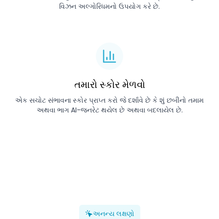
વિઝન અલ્ગોરિધમનો ઉપયોગ કરે છે.
તમારો સ્કોર મેળવો
એક સચોટ સંભાવના સ્કોર પ્રાપ્ત કરો જે દર્શાવે છે કે શું છબીનો તમામ
અથવા ભાગ AI-જનરેટ થયેલ છે અથવા બદલાયેલ છે.
અનન્ય લક્ષણો