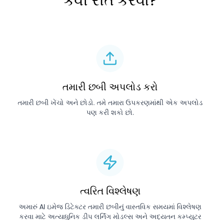
કેવી રીતે કરવો?
તમારી છબી અપલોડ કરો
તમારી છબી ખેંચો અને છોડો. તમે તમારા ઉપકરણમાંથી એક અપલોડ
પણ કરી શકો છો.
ત્વરિત વિશ્લેષણ
અમારું AI ઇમેજ ડિટેક્ટર તમારી છબીનું વાસ્તવિક સમયમાં વિશ્લેષણ
કરવા માટે અત્યાધુનિક ડીપ લર્નિંગ મોડલ્સ અને અદ્યતન કમ્પ્યુટર