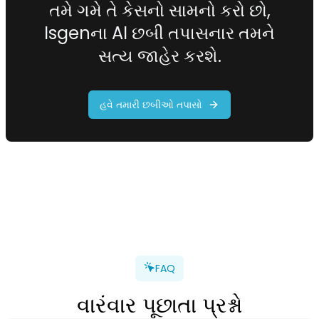
તમે ગમે તે કેસનો સામનો કરો છો,
Isgenના AI છબી તપાસનાર તમને
સત્ય જાહેર કરશે.
હવે તમારી છબીઓ તપાસો
FAQ
વારંવાર પૂછાતા પ્રશ્નો