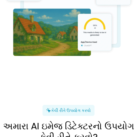
કેવી રીતે ઉપયોગ કરવો
અમારા AI ઇમેજ ડિટેક્ટરનો ઉપયોગ