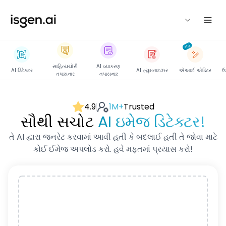
isgen
નવું
સાહિત્યચોરી
AI વ્યાકરણ
AI ડિટેક્ટર
AI હ્યુમનાઇઝર
એઆઈ એડિટર
ઉ
તપાસનાર
તપાસનાર
4.9
1M+
Trusted
સૌથી સચોટ
AI ઇમેજ ડિટેક્ટર!
તે AI દ્વારા જનરેટ કરવામાં આવી હતી કે બદલાઈ હતી તે જોવા માટે
કોઈ ઈમેજ અપલોડ કરો. હવે મફતમાં પ્રયાસ કરો!