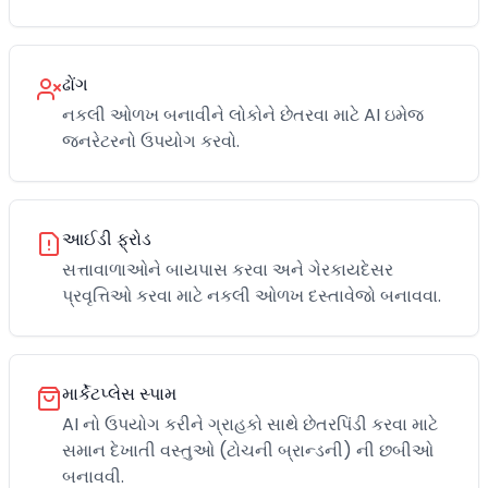
ઢોંગ
નકલી ઓળખ બનાવીને લોકોને છેતરવા માટે AI ઇમેજ
જનરેટરનો ઉપયોગ કરવો.
આઈડી ફ્રોડ
સત્તાવાળાઓને બાયપાસ કરવા અને ગેરકાયદેસર
પ્રવૃત્તિઓ કરવા માટે નકલી ઓળખ દસ્તાવેજો બનાવવા.
માર્કેટપ્લેસ સ્પામ
AI નો ઉપયોગ કરીને ગ્રાહકો સાથે છેતરપિંડી કરવા માટે
સમાન દેખાતી વસ્તુઓ (ટોચની બ્રાન્ડની) ની છબીઓ
બનાવવી.