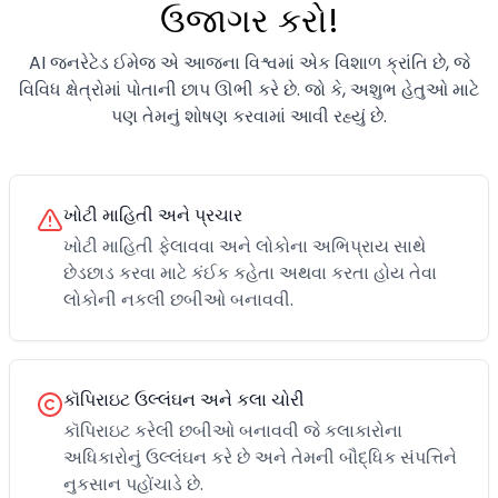
ઉજાગર કરો!
AI જનરેટેડ ઈમેજ એ આજના વિશ્વમાં એક વિશાળ ક્રાંતિ છે, જે
વિવિધ ક્ષેત્રોમાં પોતાની છાપ ઊભી કરે છે. જો કે, અશુભ હેતુઓ માટે
પણ તેમનું શોષણ કરવામાં આવી રહ્યું છે.
ખોટી માહિતી અને પ્રચાર
ખોટી માહિતી ફેલાવવા અને લોકોના અભિપ્રાય સાથે
છેડછાડ કરવા માટે કંઈક કહેતા અથવા કરતા હોય તેવા
લોકોની નકલી છબીઓ બનાવવી.
કૉપિરાઇટ ઉલ્લંઘન અને કલા ચોરી
કૉપિરાઇટ કરેલી છબીઓ બનાવવી જે કલાકારોના
અધિકારોનું ઉલ્લંઘન કરે છે અને તેમની બૌદ્ધિક સંપત્તિને
નુકસાન પહોંચાડે છે.