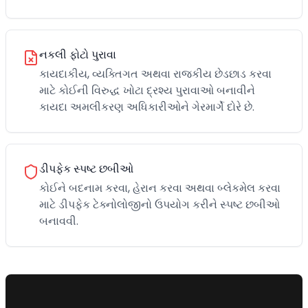
નકલી ફોટો પુરાવા
કાયદાકીય, વ્યક્તિગત અથવા રાજકીય છેડછાડ કરવા
માટે કોઈની વિરુદ્ધ ખોટા દ્રશ્ય પુરાવાઓ બનાવીને
કાયદા અમલીકરણ અધિકારીઓને ગેરમાર્ગે દોરે છે.
ડીપફેક સ્પષ્ટ છબીઓ
કોઈને બદનામ કરવા, હેરાન કરવા અથવા બ્લેકમેલ કરવા
માટે ડીપફેક ટેક્નોલોજીનો ઉપયોગ કરીને સ્પષ્ટ છબીઓ
બનાવવી.