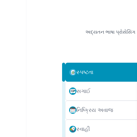
અદ્યતન ભાષા પ્રોસેસિંગ અ
સ્પષ્ટતા
સગાઈ
નિષ્ક્રિય અવાજ
સ્વાહી