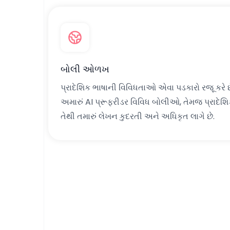
બોલી ઓળખ
પ્રાદેશિક ભાષાની વિવિધતાઓ એવા પડકારો રજૂ કરે છ
અમારું AI પ્રૂફરીડર વિવિધ બોલીઓ, તેમજ પ્રાદેશિ
તેથી તમારું લેખન કુદરતી અને અધિકૃત લાગે છે.