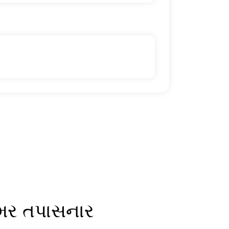
ામર તપાસનાર