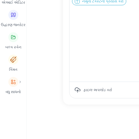
નમૂના ટેક્સ્ટનો પ્રયાસ કરો
એઆઈ એડિટર
ઉદ્ધરણ જનરેટર
બલ્ક સ્કેન
કિંમત
ફાઇલ અપલોડ કરો
વધુ સાધનો