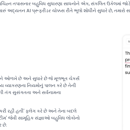
મચિહ્ન તપાસનાર બહુવિધ સુધારણા સાધનોને એક, સંકલિત ઉકેલમાં જોડે છ
ં અદ્યતન AI પ્રૂફરીડર ચોક્કસ રીતે ભૂલો શોધીને સુધારે છે, તમાર
 ઓળખે છે અને સુધારે છે જે મૂળભૂત ચેકર્સ
્ય વ્યાકરણના નિયમોનું પાલન કરે છે તેની
દની તંગ સુસંગતતા અને સર્વનામના
કરી રહી હતી' ફ્લેગ કરે છે અને તેના બદલે
ે 'ટીમ' જેવી સામૂહિક સંજ્ઞાઓ બહુવિધ લોકોનો
 છે.