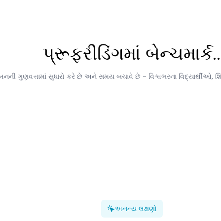
પ્રૂફરીડિંગમાં બેન્ચમાર્ક..
ખનની ગુણવત્તામાં સુધારો કરે છે અને સમય બચાવે છે - વિશ્વભરના વિદ્યાર્થીઓ, શિ
અનન્ય લક્ષણો