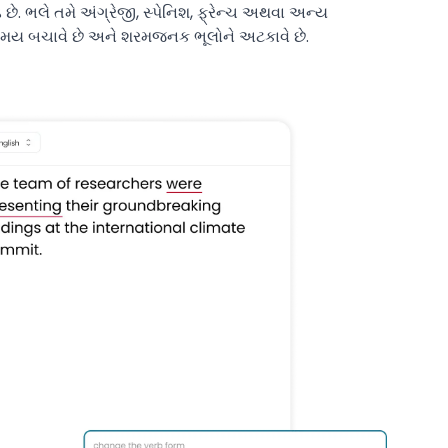
ે. ભલે તમે અંગ્રેજી, સ્પેનિશ, ફ્રેન્ચ અથવા અન્ય
ો સમય બચાવે છે અને શરમજનક ભૂલોને અટકાવે છે.