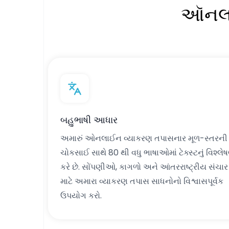
ઑનલાઇ
બહુભાષી આધાર
અમારું ઓનલાઈન વ્યાકરણ તપાસનાર મૂળ-સ્તરની
ચોકસાઈ સાથે 80 થી વધુ ભાષાઓમાં ટેક્સ્ટનું વિશ્લે
કરે છે. સોંપણીઓ, કાગળો અને આંતરરાષ્ટ્રીય સંચાર
માટે અમારા વ્યાકરણ તપાસ સાધનોનો વિશ્વાસપૂર્વક
ઉપયોગ કરો.