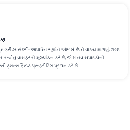
ેષણ
રૂફરીડર સંદર્ભ-આધારિત ભૂલોને ઓળખે છે. તે વાક્ય માળખું, શબ્દ
 તત્વોનું વારાફરતી મૂલ્યાંકન કરે છે, જે માનવ સંપાદકોની
 ટ્રાન્સક્રિપ્ટ પ્રૂફરીડિંગ પ્રદાન કરે છે.