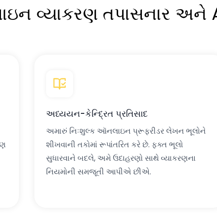
ન વ્યાકરણ તપાસનાર અને AI
અધ્યયન-કેન્દ્રિત પ્રતિસાદ
અમારું નિઃશુલ્ક ઑનલાઇન પ્રૂફરીડર લેખન ભૂલોને
ષણ
શીખવાની તકોમાં રૂપાંતરિત કરે છે. ફક્ત ભૂલો
સુધારવાને બદલે, અમે ઉદાહરણો સાથે વ્યાકરણના
નિયમોની સમજૂતી આપીએ છીએ.