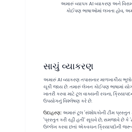
અમારું વ્યાપક AI વ્યાકરણ અને વિરા
કોઈપણ ભાષાઓમાં લખતા હોવ, અમારુ
સાચું વ્યાકરણ
અમારું AI વ્યાકરણ તપાસનાર માળખાકીય ભૂલોને
ચૂકી જાય છે. તમારું લેખન કોઈપણ ભાષામાં યોગ
ખાતરી કરવા માટે ટૂલ વાક્યની રચના, ક્રિયાપ
ઉપયોગનું વિશ્લેષણ કરે છે.
ઉદાહરણ:
અમારું ટૂલ 'સંશોધકોની ટીમ પ્રસ્તુત 
'પ્રસ્તુત કરી રહી હતી' સૂચવે છે, સમજાવે છે ક
ઉલ્લેખ કરવા છતાં એકવચન ક્રિયાપદોની જરૂર