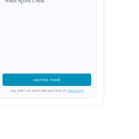
તમારા સૂચનો દેખાશે.
વ્યાકરણ તપાસો
ચાલુ રાખીને તમે અમારી સાથે સંમત થાઓ છો
સેવાની શરતો