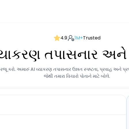
4.9
1M+
Trusted
્યાકરણ તપાસનાર અને 
ર્ય રજૂ કરો. અમારું AI વ્યાકરણ તપાસનાર ઉન્નત સ્પષ્ટતા, પ્રવાહ અને પ્
જેથી તમારા વિચારો પોતાને માટે બોલે.