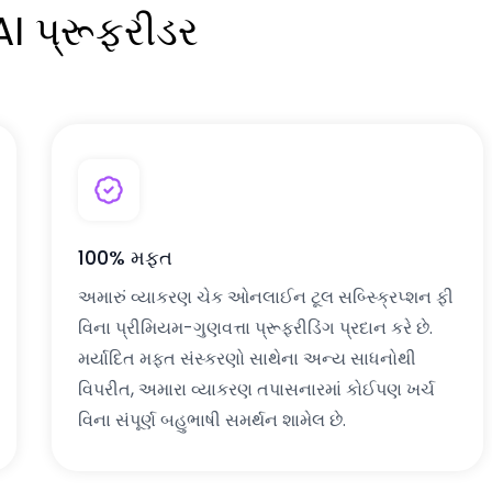
 પ્રૂફરીડર
100% મફત
અમારું વ્યાકરણ ચેક ઓનલાઈન ટૂલ સબ્સ્ક્રિપ્શન ફી
વિના પ્રીમિયમ-ગુણવત્તા પ્રૂફરીડિંગ પ્રદાન કરે છે.
મર્યાદિત મફત સંસ્કરણો સાથેના અન્ય સાધનોથી
વિપરીત, અમારા વ્યાકરણ તપાસનારમાં કોઈપણ ખર્ચ
વિના સંપૂર્ણ બહુભાષી સમર્થન શામેલ છે.