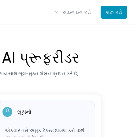
સાઇન ઇન કરો
શરૂ કરો
AI પ્રૂફરીડર
રભાવ સાથે ભૂલ-મુક્ત લેખન પ્રદાન કરે છે,
0
સૂચનો
એકવાર તમે અમુક ટેક્સ્ટ દાખલ કરો પછી