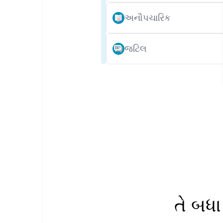
અનૌપચારિક
જટિલ
તે બધ