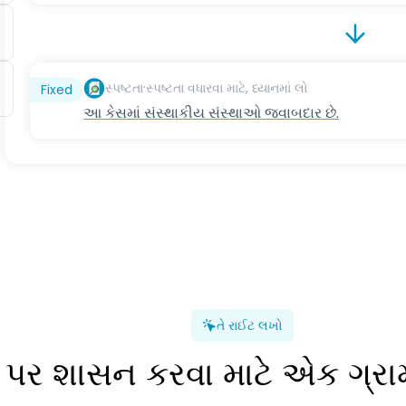
·
સ્પષ્ટતા
સ્પષ્ટતા વધારવા માટે, ધ્યાનમાં લો
Fixed
આ કેસમાં સંસ્થાકીય સંસ્થાઓ જવાબદાર છે.
તે રાઈટ લખો
ા પર શાસન કરવા માટે એક ગ્ર