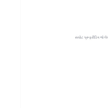
સચોટ પ્રૂફરીડિંગ જે લે