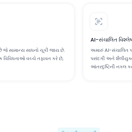
AI-સંચાલિત વિશ્લ
ે જે સામાન્ય સાધનો ચૂકી જાય છે.
અમારું AI-સંચાલિત પ્
ક વિવિધતાઓ વચ્ચે તફાવત કરે છે,
પસંદગી અને શૈલીયુક્ત
આંતરદૃષ્ટિની નકલ કરતી