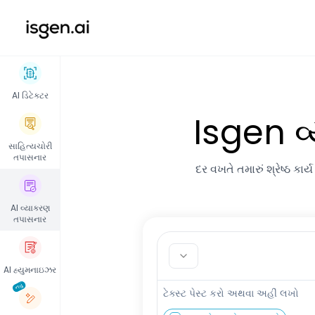
isgen
AI ડિટેક્ટર
Isgen વ
સાહિત્યચોરી
તપાસનાર
દર વખતે તમારું શ્રેષ્ઠ કા
AI વ્યાકરણ
તપાસનાર
AI હ્યુમનાઇઝર
નવું