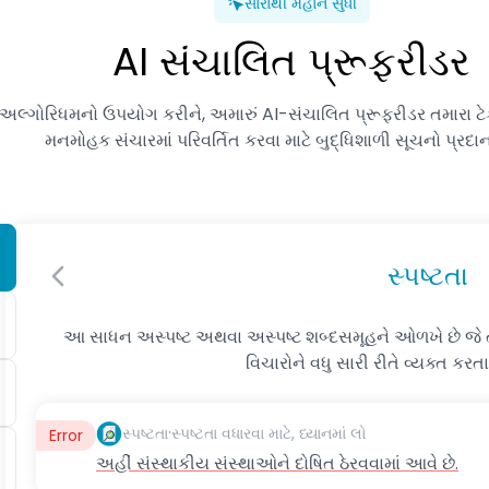
સારાથી મહાન સુધી
AI સંચાલિત પ્રૂફરીડર
લ્ગોરિધમનો ઉપયોગ કરીને, અમારું AI-સંચાલિત પ્રૂફરીડર તમારા ટેક્સ
મનમોહક સંચારમાં પરિવર્તિત કરવા માટે બુદ્ધિશાળી સૂચનો પ્રદાન 
સ્પષ્ટતા
આ સાધન અસ્પષ્ટ અથવા અસ્પષ્ટ શબ્દસમૂહને ઓળખે છે જે તમા
વિચારોને વધુ સારી રીતે વ્યક્ત કરતા
·
સ્પષ્ટતા
સ્પષ્ટતા વધારવા માટે, ધ્યાનમાં લો
Error
અહીં સંસ્થાકીય સંસ્થાઓને દોષિત ઠેરવવામાં આવે છે.