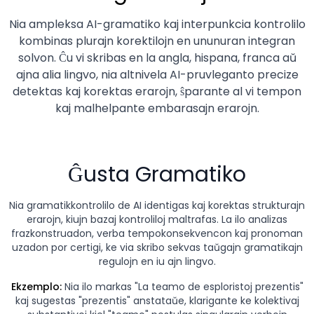
Nia ampleksa AI-gramatiko kaj interpunkcia kontrolilo
kombinas plurajn korektilojn en ununuran integran
solvon. Ĉu vi skribas en la angla, hispana, franca aŭ
ajna alia lingvo, nia altnivela AI-pruvleganto precize
detektas kaj korektas erarojn, ŝparante al vi tempon
kaj malhelpante embarasajn erarojn.
Ĝusta Gramatiko
Nia gramatikkontrolilo de AI identigas kaj korektas strukturajn
erarojn, kiujn bazaj kontroliloj maltrafas. La ilo analizas
frazkonstruadon, verba tempokonsekvencon kaj pronoman
uzadon por certigi, ke via skribo sekvas taŭgajn gramatikajn
regulojn en iu ajn lingvo.
Ekzemplo:
Nia ilo markas "La teamo de esploristoj prezentis"
kaj sugestas "prezentis" anstataŭe, klarigante ke kolektivaj