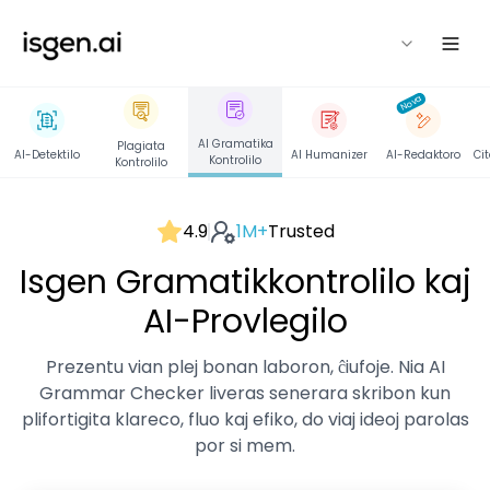
isgen
Nova
AI Gramatika
Plagiata
AI-Detektilo
AI Humanizer
AI-Redaktoro
Ci
Kontrolilo
Kontrolilo
4.9
1M+
Trusted
Isgen Gramatikkontrolilo kaj
AI-Provlegilo
Prezentu vian plej bonan laboron, ĉiufoje. Nia AI
Grammar Checker liveras senerara skribon kun
plifortigita klareco, fluo kaj efiko, do viaj ideoj parolas
por si mem.