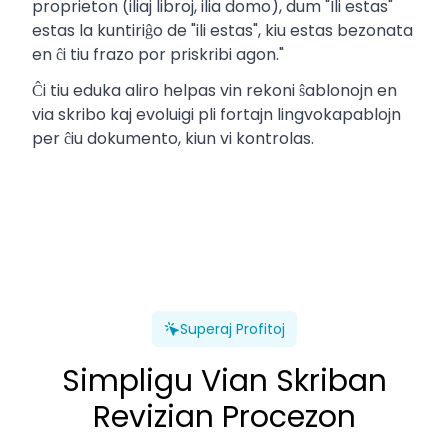
proprieton (iliaj libroj, ilia domo), dum "Ili estas"
estas la kuntiriĝo de "ili estas", kiu estas bezonata
en ĉi tiu frazo por priskribi agon."
Ĉi tiu eduka aliro helpas vin rekoni ŝablonojn en
via skribo kaj evoluigi pli fortajn lingvokapablojn
per ĉiu dokumento, kiun vi kontrolas.
Superaj Profitoj
Simpligu Vian Skriban
Revizian Procezon