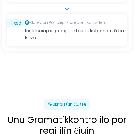
·
Klarecon
Por pliigi klarecon, konsideru
Fixed
Instituciaj organoj portas la kulpon en ĉi tiu
kazo.
Skribu Ĝin Ĝuste
Unu Gramatikkontrolilo por
regi ilin ĉiujn