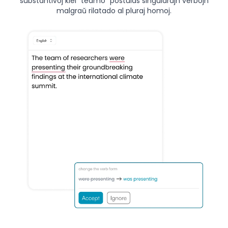
substantivoj kiel "teamo" postulas singularajn verbojn
malgraŭ rilatado al pluraj homoj.