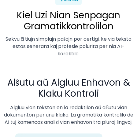
Kiel Uzi Nian Senpagan
Gramatikkontrolilon
Sekvu ĉi tiujn simplajn paŝojn por certigi, ke via teksto
estas senerara kaj profesie polurita per nia AI-
korektilo.
Alŝutu aŭ Algluu Enhavon &
Klaku Kontroli
Algluu vian tekston en la redaktilon aŭ alŝutu vian
dokumenton per unu klako. La gramatika kontrolilo de
AI tuj komencas analizi vian enhavon tra pluraj lingvoj.