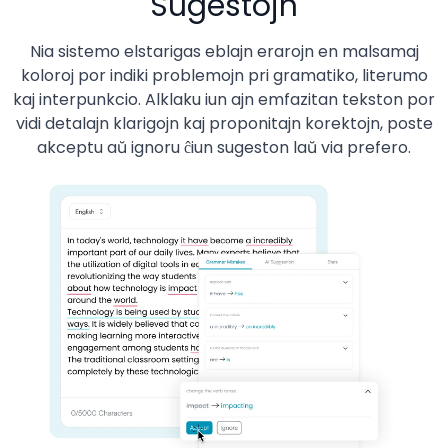
Sugestojn
Nia sistemo elstarigas eblajn erarojn en malsamaj
koloroj por indiki problemojn pri gramatiko, literumo
kaj interpunkcio. Alklaku iun ajn emfazitan tekston por
vidi detalajn klarigojn kaj proponitajn korektojn, poste
akceptu aŭ ignoru ĉiun sugeston laŭ via prefero.