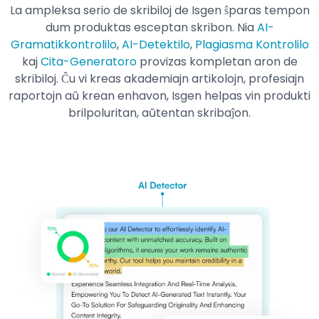
La ampleksa serio de skribiloj de Isgen ŝparas tempon
dum produktas esceptan skribon. Nia
AI-
Gramatikkontrolilo
,
AI-Detektilo
,
Plagiasma Kontrolilo
kaj
Cita-Generatoro
provizas kompletan aron de
skribiloj. Ĉu vi kreas akademiajn artikolojn, profesiajn
raportojn aŭ krean enhavon, Isgen helpas vin produkti
brilpoluritan, aŭtentan skribaĵon.