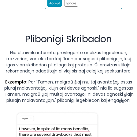
Plibonigi Skribadon
Nia altnivela interreta provleganto analizas legeblecon,
frazvarion, vortelekton kaj fluon por sugesti plibonigojn, kiuj
igas vian skribadon pli alloga kaj profesia. Ĝi provizas stilajn
rekomendojn adaptitajn al viaj skribaj celoj kaj spektantaro.
Ekzemplo:
Por 'Tamen, malgraŭ ĝiaj multaj avantaĝoj, estas
pluraj malavantaĝoj, kiujn oni devas agnoski.' nia ilo sugestas
'Tamen, malgraŭ ĝiaj multaj avantaĝoj, ni devas agnoski ĝiajn
plurajn malavantaĝojn.' plibonigi legeblecon kaj engaĝiĝon.