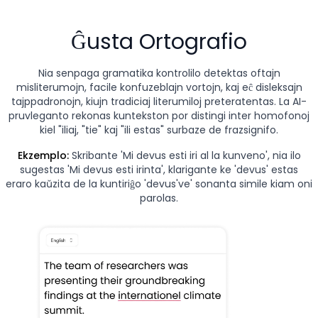
Ĝusta Ortografio
Nia senpaga gramatika kontrolilo detektas oftajn
misliterumojn, facile konfuzeblajn vortojn, kaj eĉ disleksajn
tajppadronojn, kiujn tradiciaj literumiloj preteratentas. La AI-
pruvleganto rekonas kuntekston por distingi inter homofonoj
kiel "iliaj, "tie" kaj "ili estas" surbaze de frazsignifo.
Ekzemplo:
Skribante 'Mi devus esti iri al la kunveno', nia ilo
sugestas 'Mi devus esti irinta', klarigante ke 'devus' estas
eraro kaŭzita de la kuntiriĝo 'devus've' sonanta simile kiam oni
parolas.