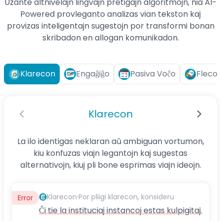
Uzante altnivelajn lingvajn pretigajn algoritmojn, nia AI-
Powered provleganto analizas vian tekston kaj
provizas inteligentajn sugestojn por transformi bonan
skribadon en allogan komunikadon.
Klarecon
Engaĝiĝo
Pasiva Voĉo
Fleco
Klarecon
La ilo identigas neklaran aŭ ambiguan vortumon,
kiu konfuzas viajn legantojn kaj sugestas
alternativojn, kiuj pli bone esprimas viajn ideojn.
·
Klarecon
Por pliigi klarecon, konsideru
Error
Ĉi tie la instituciaj instancoj estas kulpigitaj.