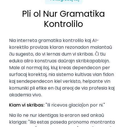
Pli ol Nur Gramatika
Kontrolilo
Nia interreta gramatika kontrolilo kaj AI-
korektilo provizas klaran rezonadon malantaŭ
ĉiu sugesto, do vi lernas dum vi skribas. Ĉi tiu
eduka aliro konstruas daŭrajn skribkapablojn.
Male al normaj iloj, kiuj kreas dependecon per
surfacaj korektoj, nia sistemo kultivas vian fidon
kaj sendependecon kiel verkisto, helpante vin
komuniki pli efike en ĉiuj areoj de via profesia kaj
akademia vivo.
Kiam vi skribas:
"Ili ricevos glaciaĵon por ni."
Nia ilo ne nur identigas la eraron sed ankaŭ
klarigas: "Ilia estas poseda pronomo montranta