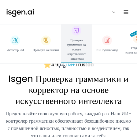
isgen
Нов
Проверка
грамматики на
Реда
основе
Детектор ИИ
Проверка на плагиат
ИИ-гуманизатор
использо
искусственного
интеллекта
4.9
1M+
Trusted
Isgen Проверка грамматики и
корректор на основе
искусственного интеллекта
Представляйте свою лучшую работу, каждый раз. Наш ИИ-
контролер грамматики обеспечивает безошибочное письмо
с повышенной ясностью, плавностью и воздействием, так
что ваши идеи говорят сами за себя.