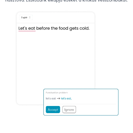
riasztóvá. Eszközünk elkapja ezeket a kritikus vesszőhibákat.