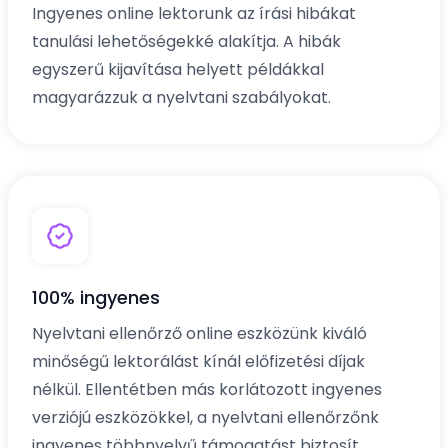
Ingyenes online lektorunk az írási hibákat
tanulási lehetőségekké alakítja. A hibák
egyszerű kijavítása helyett példákkal
magyarázzuk a nyelvtani szabályokat.
100% ingyenes
Nyelvtani ellenőrző online eszközünk kiváló
minőségű lektorálást kínál előfizetési díjak
nélkül. Ellentétben más korlátozott ingyenes
verziójú eszközökkel, a nyelvtani ellenőrzőnk
ingyenes többnyelvű támogatást biztosít.