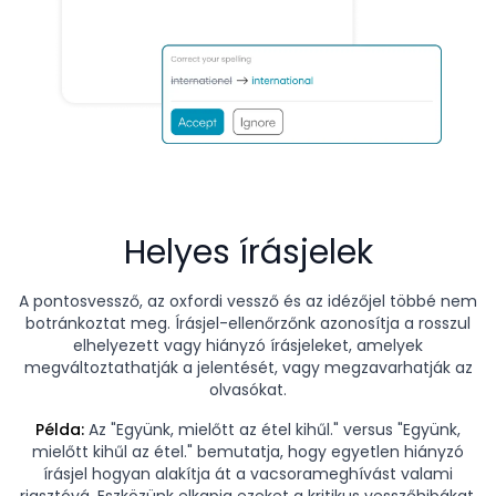
Helyes írásjelek
A pontosvessző, az oxfordi vessző és az idézőjel többé nem
botránkoztat meg. Írásjel-ellenőrzőnk azonosítja a rosszul
elhelyezett vagy hiányzó írásjeleket, amelyek
megváltoztathatják a jelentését, vagy megzavarhatják az
olvasókat.
Példa:
Az "Együnk, mielőtt az étel kihűl." versus "Együnk,
mielőtt kihűl az étel." bemutatja, hogy egyetlen hiányzó
írásjel hogyan alakítja át a vacsorameghívást valami