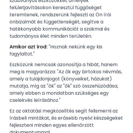
szabványos eszközökkel, amelyek
felületjavításokon keresztül függőséget
teremtenek, rendszerünk fejleszti az Ön írói
önbizalmát és függetlenségét, segítve a
hatékonyabb kommunikációt a szakmai és
tudományos élet minden területén.
Amikor azt írod:
"Hoznak nekünk egy kis
fagylaltot."
Eszközünk nemcsak azonosítja a hibát, hanem
meg is magyarázza: "Az ők egy birtokos névmás,
amely a tulajdonjogot (könyveiket, házukat)
mutatja, míg az "ők" az "ők" szó összehúzódása,
amely ebben a mondatban szükséges egy
cselekvés leírásához."
Ez az oktatási megközelítés segít felismerni az
írásbeli mintákat, és erősebb nyelvi készségeket
fejleszteni minden egyes ellenőrzött
dokumentummal.