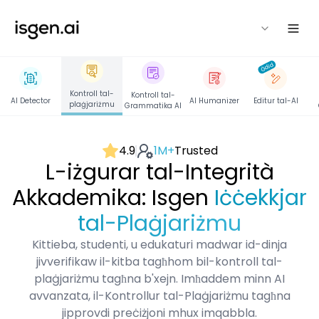
isgen
Ġdid
Kontroll tal-
Kontroll tal-
AI Detector
AI Humanizer
Editur tal-AI
plaġjariżmu
Grammatika AI
4.9
1M+
Trusted
L-iżgurar tal-Integrità
Akkademika: Isgen
Iċċekkjar
tal-Plaġjariżmu
Kittieba, studenti, u edukaturi madwar id-dinja
jivverifikaw il-kitba tagħhom bil-kontroll tal-
plaġjariżmu tagħna b'xejn. Imħaddem minn AI
avvanzata, il-Kontrollur tal-Plaġjariżmu tagħna
jipprovdi preċiżjoni mhux imqabbla.