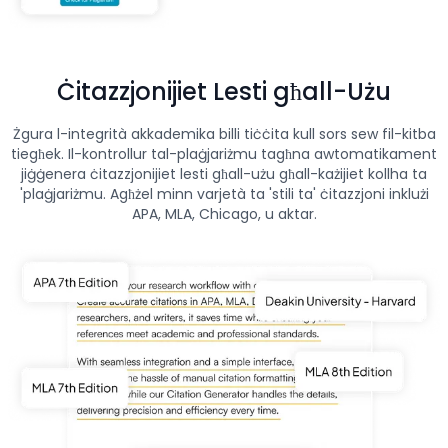
Ċitazzjonijiet Lesti għall-Użu
Żgura l-integrità akkademika billi tiċċita kull sors sew fil-kitba
tiegħek. Il-kontrollur tal-plaġjariżmu tagħna awtomatikament
jiġġenera ċitazzjonijiet lesti għall-użu għall-każijiet kollha ta
'plaġjariżmu. Agħżel minn varjetà ta 'stili ta' ċitazzjoni inklużi
APA, MLA, Chicago, u aktar.