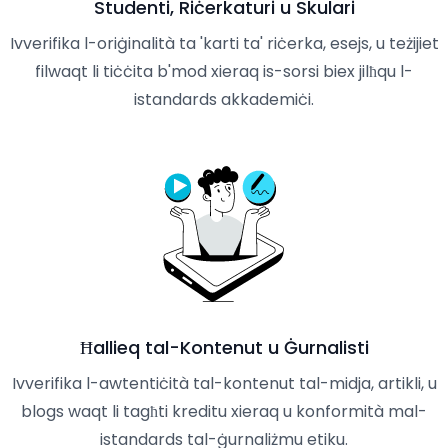
Studenti, Riċerkaturi u Skulari
Ivverifika l-oriġinalità ta 'karti ta' riċerka, esejs, u teżijiet
filwaqt li tiċċita b'mod xieraq is-sorsi biex jilħqu l-
istandards akkademiċi.
Ħallieq tal-Kontenut u Ġurnalisti
Ivverifika l-awtentiċità tal-kontenut tal-midja, artikli, u
blogs waqt li tagħti kreditu xieraq u konformità mal-
istandards tal-ġurnaliżmu etiku.