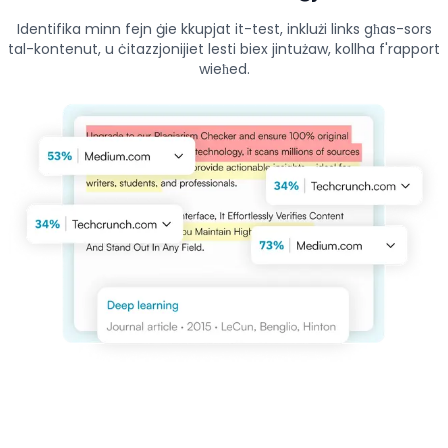
Identifika minn fejn ġie kkupjat it-test, inklużi links għas-sors
tal-kontenut, u ċitazzjonijiet lesti biex jintużaw, kollha f'rapport
wieħed.