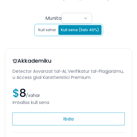
Munita
Kull xahar
Kull sena (Salv 40%)
Akkademiku
Detector Avvanzat tal-AI, Verifikatur tal-Plaġjariżmu,
u Aċċess għal Karatteristiċi Premium.
$
8
/
xahar
Imħallas kull sena
Ibda