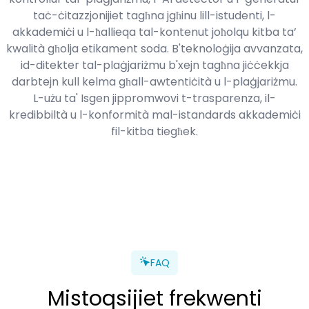
taċ-ċitazzjonijiet tagħna jgħinu lill-istudenti, l-
akkademiċi u l-ħallieqa tal-kontenut joħolqu kitba ta’
kwalità għolja etikament soda. B'teknoloġija avvanzata,
id-ditekter tal-plaġjariżmu b'xejn tagħna jiċċekkja
darbtejn kull kelma għall-awtentiċità u l-plaġjariżmu.
L-użu ta' Isgen jippromwovi t-trasparenza, il-
kredibbiltà u l-konformità mal-istandards akkademiċi
fil-kitba tiegħek.
FAQ
Mistoqsijiet frekwenti