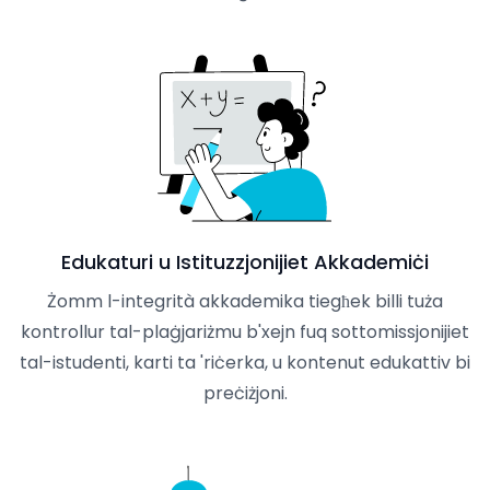
Edukaturi u Istituzzjonijiet Akkademiċi
Żomm l-integrità akkademika tiegħek billi tuża
kontrollur tal-plaġjariżmu b'xejn fuq sottomissjonijiet
tal-istudenti, karti ta 'riċerka, u kontenut edukattiv bi
preċiżjoni.