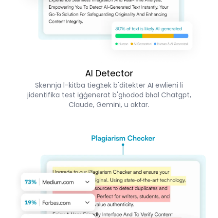
AI Detector
Skennja l-kitba tiegħek b'ditekter AI ewlieni li
jidentifika test iġġenerat b'għodod bħal Chatgpt,
Claude, Gemini, u aktar.