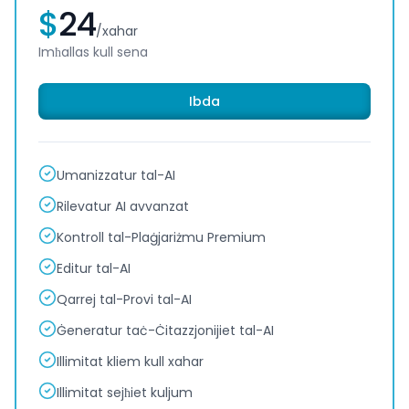
$
24
/
xahar
Imħallas kull sena
Ibda
Umanizzatur tal-AI
Rilevatur AI avvanzat
Kontroll tal-Plaġjariżmu Premium
Editur tal-AI
Qarrej tal-Provi tal-AI
Ġeneratur taċ-Ċitazzjonijiet tal-AI
Illimitat kliem kull xahar
Illimitat sejħiet kuljum