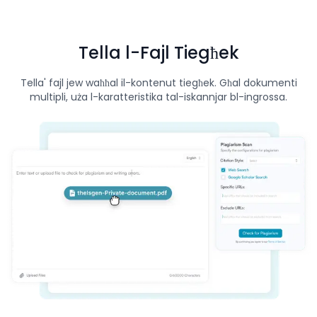
Tella l-Fajl Tiegħek
Tella' fajl jew waħħal il-kontenut tiegħek. Għal dokumenti
multipli, uża l-karatteristika tal-iskannjar bl-ingrossa.