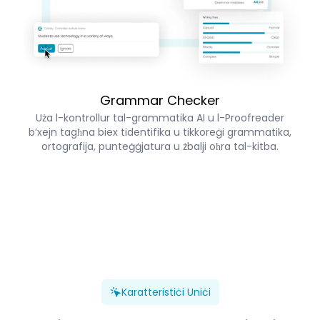
Grammar Checker
Uża l-kontrollur tal-grammatika AI u l-Proofreader
b’xejn tagħna biex tidentifika u tikkoreġi grammatika,
ortografija, punteġġjatura u żbalji oħra tal-kitba.
Karatteristiċi Uniċi