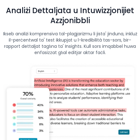
Analiżi Dettaljata u Intuwizzjonijiet
Azzjonibbli
Ikseb analiżi komprensiva tal-plaġjariżmu li jista' jinduna, inkluż
il-perċentwal ta' test ikkupjat u l-kredibilità tas-sors, bir-
rapport dettaljat tagħna ta' Insights. Kull sors imqabbel huwa
enfasizzat għal editjar aktar faċli.