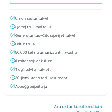
Umanizzatur tal-AI
Qarrej tal-Provi tal-AI
Ġeneratur taċ-Ċitazzjonijiet tal-AI
Editur tal-AI
50,000 kelma umanizzanti fix-xahar
Illimitat sejħiet kuljum
Tlugħ tal-fajl tal-lott
30 ijiem Storja tad-Dokument
Appoġġ prijoritarju
Ara aktar karatteristiċi