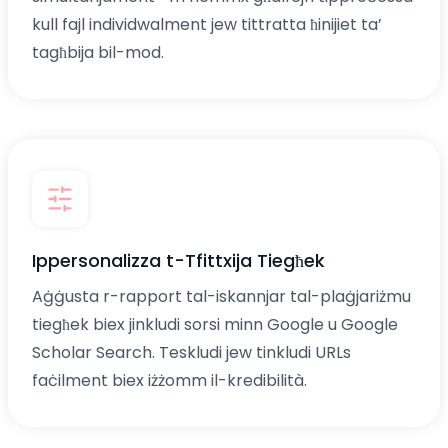
kull fajl individwalment jew tittratta ħinijiet ta’
tagħbija bil-mod.
Ippersonalizza t-Tfittxija Tiegħek
Aġġusta r-rapport tal-iskannjar tal-plaġjariżmu
tiegħek biex jinkludi sorsi minn Google u Google
Scholar Search. Teskludi jew tinkludi URLs
faċilment biex iżżomm il-kredibilità.