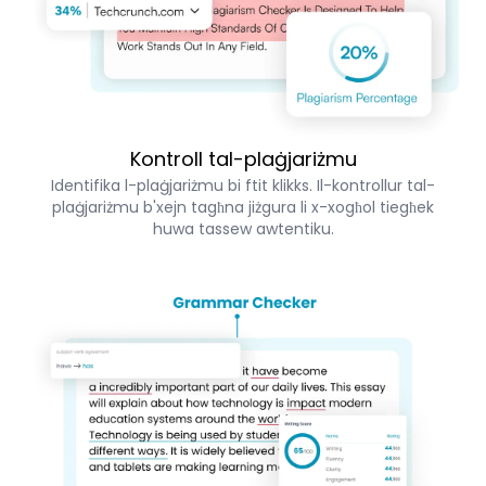
Kontroll tal-plaġjariżmu
Identifika l-plaġjariżmu bi ftit klikks. Il-kontrollur tal-
plaġjariżmu b'xejn tagħna jiżgura li x-xogħol tiegħek
huwa tassew awtentiku.