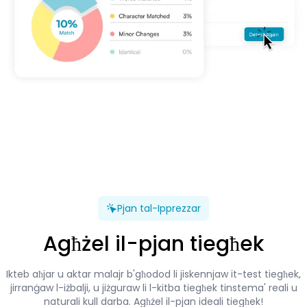
Pjan tal-Ipprezzar
Agħżel il-pjan tiegħek
Ikteb aħjar u aktar malajr b'għodod li jiskennjaw it-test tiegħek,
jirranġaw l-iżbalji, u jiżguraw li l-kitba tiegħek tinstema' reali u
naturali kull darba. Agħżel il-pjan ideali tiegħek!