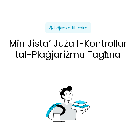
Udjenza fil-mira
Min Jista’ Juża l-Kontrollur
tal-Plaġjariżmu Tagħna