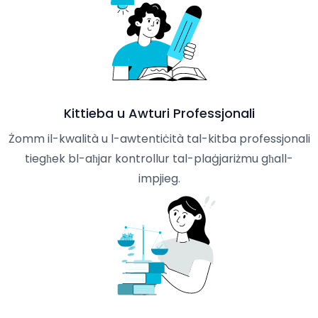
Kittieba u Awturi Professjonali
Żomm il-kwalità u l-awtentiċità tal-kitba professjonali
tiegħek bl-aħjar kontrollur tal-plaġjariżmu għall-
impjieg.