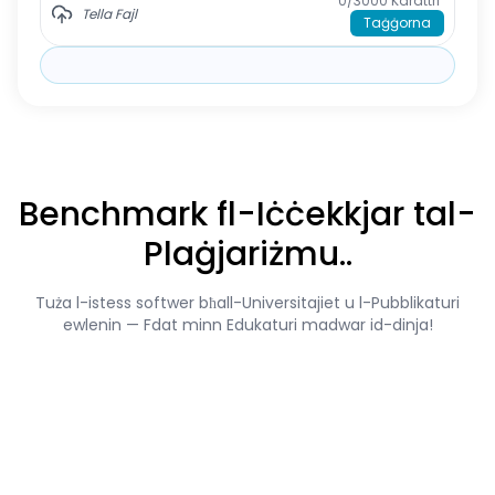
0/3000
Karattri
Tella Fajl
Taġġorna
Benchmark fl-Iċċekkjar tal-
Plaġjariżmu..
Tuża l-istess softwer bħall-Universitajiet u l-Pubblikaturi
ewlenin — Fdat minn Edukaturi madwar id-dinja!