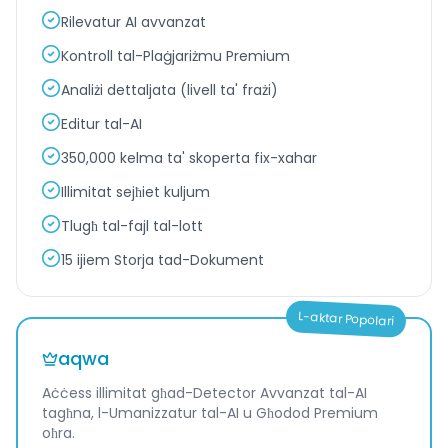
Rilevatur AI avvanzat
Kontroll tal-Plaġjariżmu Premium
Analiżi dettaljata (livell ta' frażi)
Editur tal-AI
350,000 kelma ta' skoperta fix-xahar
Illimitat sejħiet kuljum
Tlugħ tal-fajl tal-lott
15 ijiem Storja tad-Dokument
L-aktar Popolari
aqwa
Aċċess illimitat għad-Detector Avvanzat tal-AI
tagħna, l-Umanizzatur tal-AI u Għodod Premium
oħra.