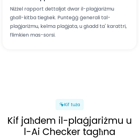
Niżżel rapport dettaljat dwar il-plaġjariżmu
għall-kitba tiegħek. Punteġġ ġenerali tal-
plaġjariżmu, kelma plaġjata, u għadd ta' karattri,
flimkien mas-sorsi.
Kif tuża
Kif jaħdem il-plaġjariżmu u
l-Ai Checker tagħna