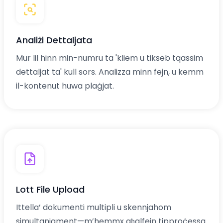
Analiżi Dettaljata
Mur lil hinn min-numru ta 'kliem u tikseb tqassim
dettaljat ta' kull sors. Analizza minn fejn, u kemm
il-kontenut huwa plaġjat.
Lott File Upload
Ittella’ dokumenti multipli u skennjahom
simultanjament—m’hemmx għalfejn tipproċessa