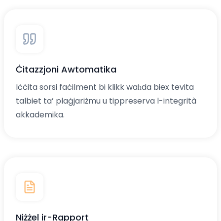
Ċitazzjoni Awtomatika
Iċċita sorsi faċilment bi klikk waħda biex tevita
talbiet ta’ plaġjariżmu u tippreserva l-integrità
akkademika.
Niżżel ir-Rapport