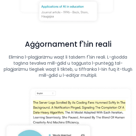
Aġġornament f'ħin reali
Elimina l-plaġjariżmu waqt li taħdem f'ħin reali. L-għodda
tagħna tevalwa mill-ġdid u taġġusta l-punteġġ tal-
plaġjariżmu tiegħek waqt li tikteb, u tiffranka l-ħin fuq it-tlugħ
mill-ġdid u l-editjar multipli.