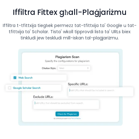
Iffiltra Fittex għall-Plaġjariżmu
Iffiltra t-tfittxija tiegħek permezz tat-tfittxija ta' Google u tat-
tfittxija ta' Scholar. Tista' wkoll tipprovdi lista ta' URLs biex
tinkludi jew teskludi mill-iskan tal-plaġjariżmu.