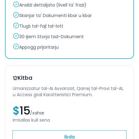
Analiżi dettaljata (livell ta' frażi)
Skanjar ta' Dokumenti kbar u kbar
Tlugħ tal-fajl tal-lott
30 ijiem Storja tad-Dokument
Appoġġ prijoritarju
Kitba
Umanizzatur tal-AI Avvanzat, Qarrej tal-Provi tal-AI,
u Aċċess għal Karatteristiċi Premium.
$
15
/
xahar
Imħallas kull sena
Ibda