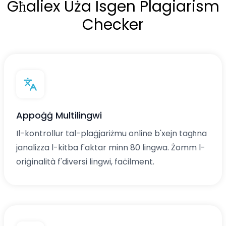
Għaliex Uża Isgen Plagiarism
Checker
Appoġġ Multilingwi
Il-kontrollur tal-plaġjariżmu online b'xejn tagħna
janalizza l-kitba f'aktar minn 80 lingwa. Żomm l-
oriġinalità f'diversi lingwi, faċilment.