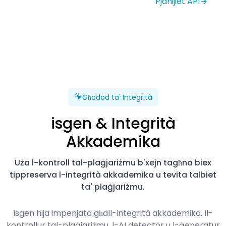
Pjanijiet API
Għodod ta' Integrità
isgen & Integrità
Akkademika
Uża l-kontroll tal-plaġjariżmu b'xejn tagħna biex
tippreserva l-integrità akkademika u tevita talbiet
ta' plaġjariżmu.
isgen hija impenjata għall-integrità akkademika. Il-
kontrollur tal-plaġjariżmu, l-AI detector u l-ġeneratur