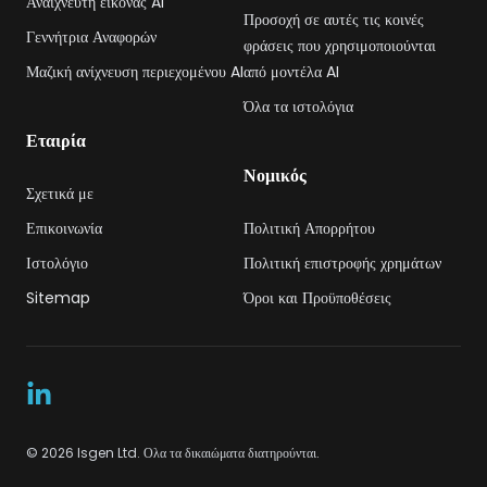
Αναιχνευτή εικόνας AI
Προσοχή σε αυτές τις κοινές
Γεννήτρια Αναφορών
φράσεις που χρησιμοποιούνται
Μαζική ανίχνευση περιεχομένου AI
από μοντέλα AI
Όλα τα ιστολόγια
Εταιρία
Νομικός
Σχετικά με
Επικοινωνία
Πολιτική Απορρήτου
Ιστολόγιο
Πολιτική επιστροφής χρημάτων
Sitemap
Όροι και Προϋποθέσεις
LinkedIn
©
2026
Isgen
Ltd
.
Ολα τα δικαιώματα διατηρούνται
.