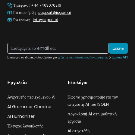
Τηλέφωνο
:
+44 7463070216
Για υποστήριξη
:
support@isgen.ai
Για έρευνες
:
info@isgen.ai
Ξεκίνα
Επιλέξτε το ιδανικό σας σχέδιο για α
Δείτε περισσότερες δυνατότητες
&
Σχέδια API
Εργαλεία
Ιστολόγιο
Ανιχνευτής περιεχομένου AI
Πώς να χρησιμοποιήσετε τον
ανιχνευτή AI του ISGEN
AI Grammar Checker
Λογοκλοπή AI στη μαθητική
AI Humanizer
εργασία
Έλεγχος λογοκλοπής
AI στην τάξη