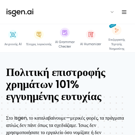
isgen
Νέος
Επεξεργαστής
AI Grammar
Ανιχνευτής AI
Έλεγχος λογοκλοπής
AI Humanizer
Τεχνητής
Checker
Νοημοσύνης
Πολιτική επιστροφής
χρημάτων 101%
εγγυημένης ευτυχίας
Στο Isgen, το καταλαβαίνουμε—μερικές φορές, τα πράγματα
απλώς δεν πάνε όπως τα σχεδιάζαμε. Ίσως δεν
χρησιμοποιήσατε το εργαλείο όσο νομίζατε ή δεν