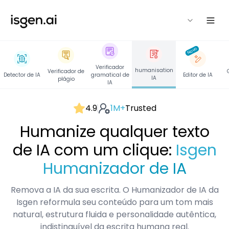
isgen
Novo
Verificador
humanisation
Verificador de
Detector de IA
gramatical de
Editor de IA
IA
plágio
IA
4.9
1M+
Trusted
Humanize qualquer texto
de IA com um clique:
Isgen
Humanizador de IA
Remova a IA da sua escrita. O Humanizador de IA da
Isgen reformula seu conteúdo para um tom mais
natural, estrutura fluida e personalidade autêntica,
indistinguível da escrita humana real.