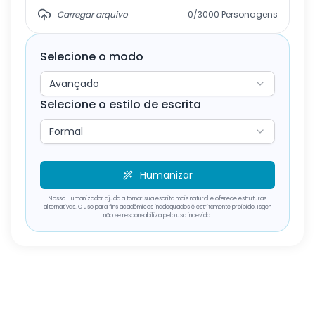
Carregar arquivo
0/3000
Personagens
Selecione o modo
Avançado
Selecione o estilo de escrita
Formal
Humanizar
Nosso Humanizador ajuda a tornar sua escrita mais natural e oferece estruturas
alternativas. O uso para fins acadêmicos inadequados é estritamente proibido. Isgen
não se responsabiliza pelo uso indevido.